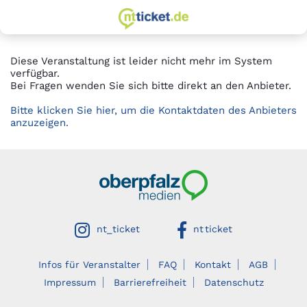
zur Startseite
Springe
Springe
zum
zur
Hauptinhalt
Hauptnavigation
Diese Veranstaltung ist leider nicht mehr im System
verfügbar.
Bei Fragen wenden Sie sich bitte direkt an den Anbieter.
Bitte klicken Sie hier, um die Kontaktdaten des Anbieters
anzuzeigen.
Oberpfalzmedien
auf instagram
auf facebook
nt_ticket
nt ticket
Infos für Veranstalter
FAQ
Kontakt
AGB
Impressum
Barrierefreiheit
Datenschutz