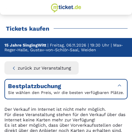
zur Startseite
Springe
Springe
zum
zur
Hauptinhalt
Hauptnavigation
Tickets kaufen
15 Jahre SingingWitt
| Freitag, 06.11.2026 | 19:30 Uhr | Max-
Reger-Halle, Gustav-von-Schlör-Saal, Weiden
zurück zur Veranstaltung
Bestplatzbuchung
Sie wählen den Preis, wir die besten verfügbaren Plätze.
Der Verkauf im Internet ist nicht mehr möglich.
Für diese Veranstaltung stehen für den Verkauf über das
Internet keine Karten mehr zur Verfügung!
Es ist aber möglich, dass über Vorverkaufsstellen oder
direkt über den Anbieter noch Karten zu erhalten sind.