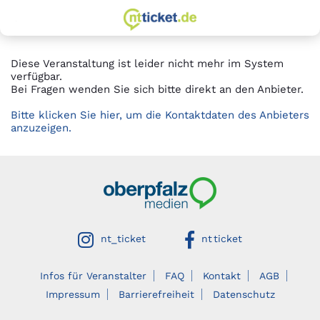
zur Startseite
Springe
Springe
zum
zur
Hauptinhalt
Hauptnavigation
Diese Veranstaltung ist leider nicht mehr im System
verfügbar.
Bei Fragen wenden Sie sich bitte direkt an den Anbieter.
Bitte klicken Sie hier, um die Kontaktdaten des Anbieters
anzuzeigen.
Oberpfalzmedien
auf instagram
auf facebook
nt_ticket
nt ticket
Infos für Veranstalter
FAQ
Kontakt
AGB
Impressum
Barrierefreiheit
Datenschutz