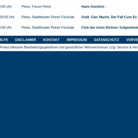
0:00 Uhr
Peine, Forum Peine
Hans Gerzlich -
 20:00 Uhr
Peine, Stadttheater Peiner Festsäle
Geld. Gier. Macht. Der Fall Cum Ex
0:00 Uhr
Peine, Stadttheater Peiner Festsäle
Club der toten Dichter: Galgenlied
HILFE
DISCLAIMER
KONTAKT
IMPRESSUM
DATENSCHUTZ
VORVE
Preise inklusive Bearbeitungsgebühren und gesetzlicher Mehrwertsteuer zzgl. Service & Ve