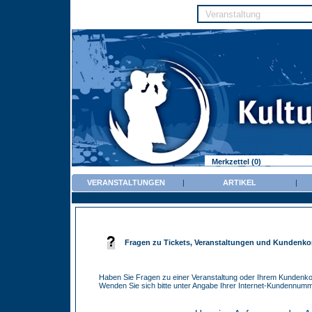
Merkzettel (0)
VERANSTALTUNGEN
|
ARTIKEL
|
Kontakt
Fragen zu Tickets, Veranstaltungen und Kundenko
Haben Sie Fragen zu einer Veranstaltung oder Ihrem Kundenk
Wenden Sie sich bitte unter Angabe Ihrer Internet-Kundennumm