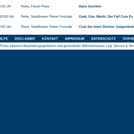
0:00 Uhr
Peine, Forum Peine
Hans Gerzlich -
 20:00 Uhr
Peine, Stadttheater Peiner Festsäle
Geld. Gier. Macht. Der Fall Cum Ex
0:00 Uhr
Peine, Stadttheater Peiner Festsäle
Club der toten Dichter: Galgenlied
HILFE
DISCLAIMER
KONTAKT
IMPRESSUM
DATENSCHUTZ
VORVE
Preise inklusive Bearbeitungsgebühren und gesetzlicher Mehrwertsteuer zzgl. Service & Ve