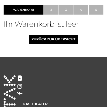
WARENKORB
2
3
4
5
Ihr Warenkorb ist leer
ZURÜCK ZUR ÜBERSICHT
DAS THEATER