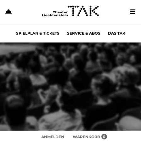
TICKETS UND INFOS
Tel: +423 237 59 69
E-Mail: vorverkauf@tak.li
Tickets online buchen
Anreise & Parkplätze
SPIELPLAN & TICKETS
SERVICE & ABOS
DAS TAK
Abonnements & Vorteilskarten
Gutscheine
ANMELDEN
WARENKORB
0