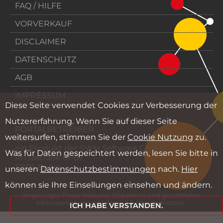
FAQ / HILFE
VORVERKAUF
DISCLAIMER
DATENSCHUTZ
AGB
IMPRESSUM
Diese Seite verwendet Cookies zur Verbesserung der
Nutzererfahrung. Wenn Sie auf dieser Seite
PORTALBETREIBER
weitersurfen, stimmen Sie der
Cookie Nutzung
zu.
Vibus
ein Produkt der SWH Software GmbH
Was für Daten gespeichtert werden, lesen Sie bitte in
Attilastraße 61-67
12105 Berlin
unseren
Datenschutzbestimmungen
nach.
Hier
können sie Ihre Einsellungen einsehen und ändern.
Angezeigte Preise inklusive Gebühren und gesetzlicher
Mehrwertsteuer zzgl. Service & Versandkosten.
ICH HABE VERSTANDEN.