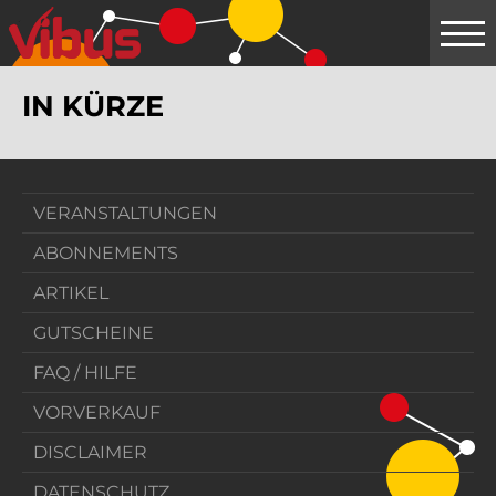
Springe
zum
Hauptinhalt
IN KÜRZE
VERANSTALTUNGEN
ABONNEMENTS
ARTIKEL
GUTSCHEINE
FAQ / HILFE
VORVERKAUF
DISCLAIMER
DATENSCHUTZ