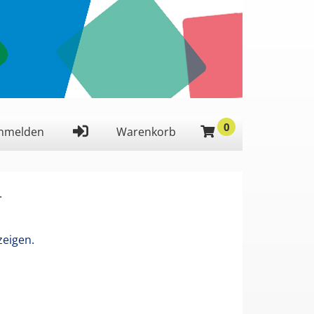
0
 ein,
nmelden
Warenkorb
.
zeigen.