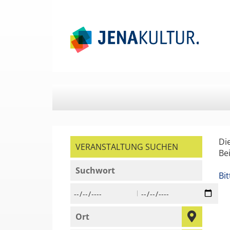
Springe
Springe
zum
zum
Hauptinhalt
Menü
Di
VERANSTALTUNG SUCHEN
Be
geben Sie ein Suchwort ein,
Bi
Beginn des Suchzeitraums in der Form Tag,
Ende des Suchzeitraums i
geben Sie den Ort ein, in dem Sie suchen 