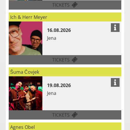
FÜR SPORTFREUNDE STIL
TICKETS
Ich & Herr Meyer
16.08.2026
Jena
FÜR ICH & HERR MEYER 
TICKETS
Šuma Čovjek
19.08.2026
Jena
FÜR ŠUMA ČOVJEK AM 19
TICKETS
Agnes Obel