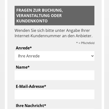
FRAGEN ZUR BUCHUNG,
VERANSTALTUNG ODER
KUNDENKONTO
Wenden Sie sich bitte unter Angabe Ihrer
Internet-Kundennummer an den Anbieter.
*
= Pflichtfeld
Auswahlbox für die Anrede. Dies ist ein P
Anrede
*
Textfeld für die Eingabe Ihres Namens. Die
Name
*
Textfeld für die Eingabe der Email
E-Mail-Adresse
*
Bitte geben Sie hier Ihre Anfrage
Ihre Nachricht
*