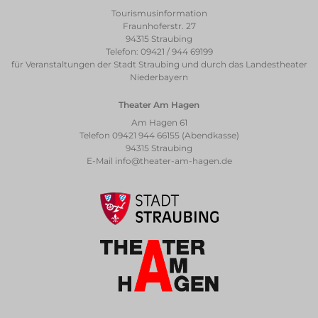
Tourismusinformation
Fraunhoferstr. 27
94315 Straubing
Telefon: 09421 / 944 69199
für Veranstaltungen der Stadt Straubing und durch das Landestheater
Niederbayern
Theater Am Hagen
Am Hagen 61
Telefon 09421 944 66155 (Abendkasse)
94315 Straubing
E-Mail
info@theater-am-hagen.de