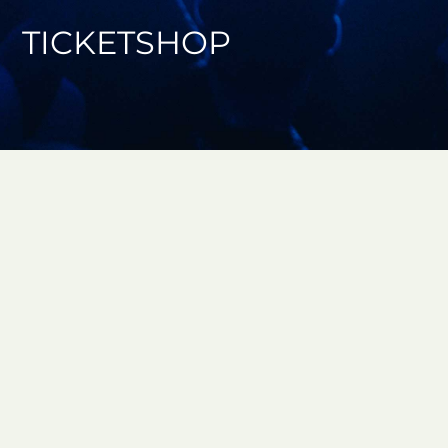
TICKETSHOP
VERANSTALTUNGEN
0 bis 0 von
0
VERANSTALTUNGEN
FAQ / HILFE
DATENSCHUTZ