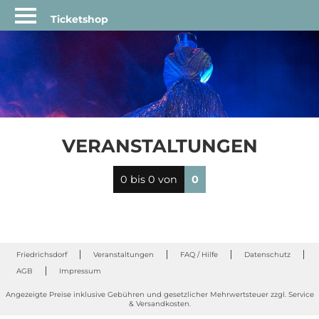
Ticketshop
STARTSEITE
LEBEN
IN
FRIEDRICHSDORF
FREIZEIT
KULTUR
TOURISMUS
VERANSTALTUNGEN
ANMELDEN
0 bis 0 von
0
WARENKORB
VERANSTALTUNGEN
MERKZETTEL
Friedrichsdorf
Veranstaltungen
FAQ / Hilfe
Datenschutz
FAQ
AGB
Impressum
/
HILFE
Angezeigte Preise inklusive Gebühren und gesetzlicher Mehrwertsteuer zzgl. Service
& Versandkosten.
RATHAUS