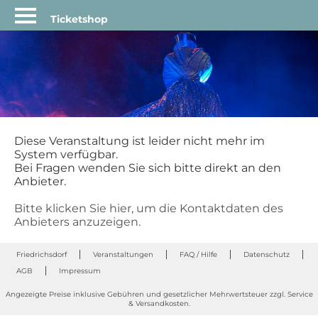
Ticketshop
STARTSEITE
LEBEN
IN
FRIEDRICHSDORF
FREIZEIT
KULTUR
TOURISMUS
Diese Veranstaltung ist leider nicht mehr im
System verfügbar.
ANMELDEN
Bei Fragen wenden Sie sich bitte direkt an den
Anbieter.
WARENKORB
Bitte klicken Sie hier, um die Kontaktdaten des
VERANSTALTUNGEN
Anbieters anzuzeigen.
MERKZETTEL
Friedrichsdorf
Veranstaltungen
FAQ / Hilfe
Datenschutz
FAQ
AGB
Impressum
/
HILFE
Angezeigte Preise inklusive Gebühren und gesetzlicher Mehrwertsteuer zzgl. Service
& Versandkosten.
RATHAUS