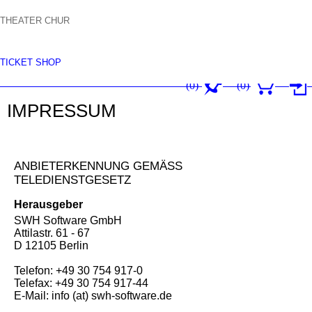
T
H
E
A
T
E
R
C
H
U
R
IMPRESSUM
TICKET SHOP
FENSTER SCHLIESSEN
(0)
(
0
)
IMPRESSUM
ANBIETERKENNUNG GEMÄSS T
ELEDIENSTGESETZ
Herausgeber
SWH Software GmbH
Attilastr. 61 - 67
D 12105 Berlin
Telefon: +49 30 754 917-0
Telefax: +49 30 754 917-44
E-Mail: info (at) swh-software.de