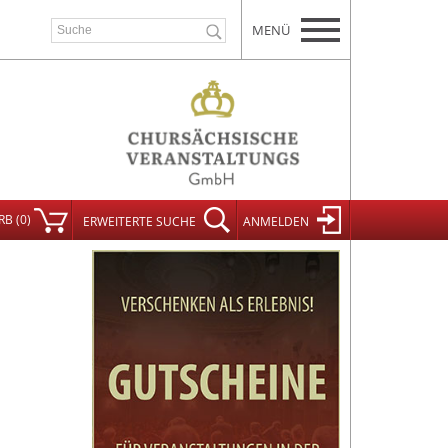
MENÜ
RB
(
0
)
ERWEITERT
E SUCHE
ANMELDEN