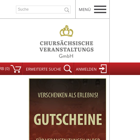
MENÜ
RB
(
0
)
ERWEITERT
E SUCHE
ANMELDEN