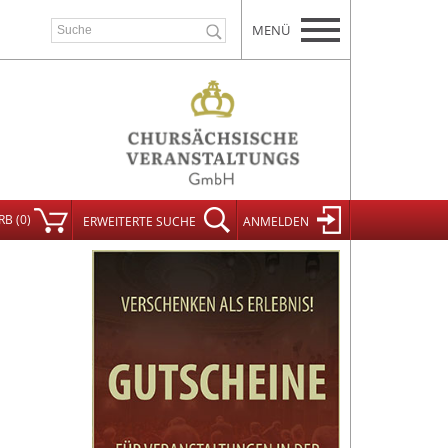
MENÜ
RB
(
0
)
ERWEITERT
E SUCHE
ANMELDEN