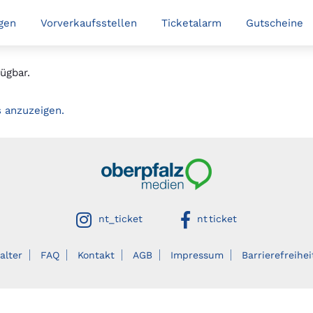
gen
Vorverkaufsstellen
Ticketalarm
Gutscheine
ügbar.
s anzuzeigen.
Oberpfalzmedien
auf instagram
auf facebook
nt_ticket
nt ticket
alter
FAQ
Kontakt
AGB
Impressum
Barrierefreihei