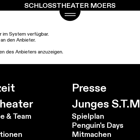
SCHLOSSTHEATER MOERS
hr im System verfügbar.
 an den Anbieter.
aten des Anbieters anzuzeigen.
eit
Presse
heater
Junges S.T.M
e & Team
Spielplan
Penguin's Days
tionen
Mitmachen