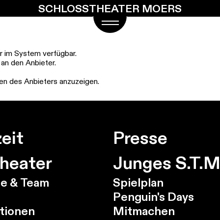
SCHLOSSTHEATER MOERS
hr im System verfügbar.
 an den Anbieter.
aten des Anbieters anzuzeigen.
eit
Presse
heater
Junges S.T.M
e & Team
Spielplan
Penguin's Days
tionen
Mitmachen