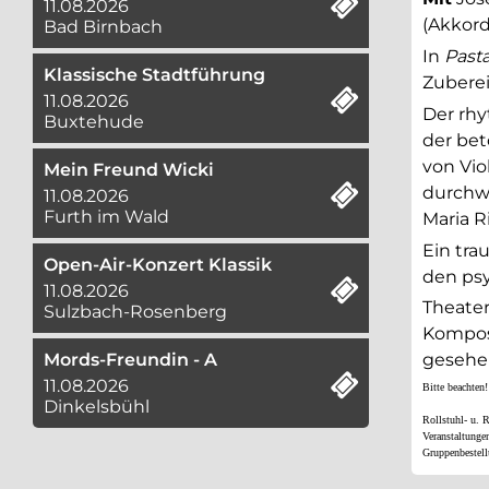
11.08.2026
(Akkord
Bad Birnbach
In
Pasta
Klassische Stadtführung
Zuberei
11.08.2026
Der rhy
Buxtehude
der bet
von Vio
Mein Freund Wicki
durchwo
11.08.2026
Furth im Wald
Maria Ri
Ein tra
Open-Air-Konzert Klassik
den psy
11.08.2026
Theater
Sulzbach-Rosenberg
Komposi
Mords-Freundin - A
gesehen
11.08.2026
Bitte beachten!
Dinkelsbühl
Rollstuhl- u. 
Veranstaltunge
Gruppenbestell