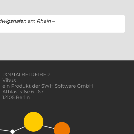
udwigshafen am Rhein –
PORTALBETREIBER
Vibus
ein Produkt der SWH Software GmbH
Attilastraße 61-67
12105 Berlin