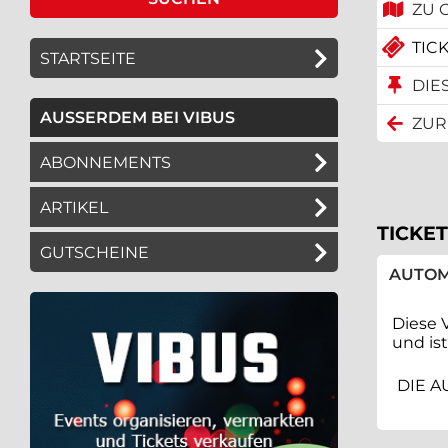
ZU 
TICK
STARTSEITE
DIE
AUSSERDEM BEI VIBUS
ZUR
ABONNEMENTS
ARTIKEL
TICKET
GUTSCHEINE
AUTOM
Diese 
und is
DIE A