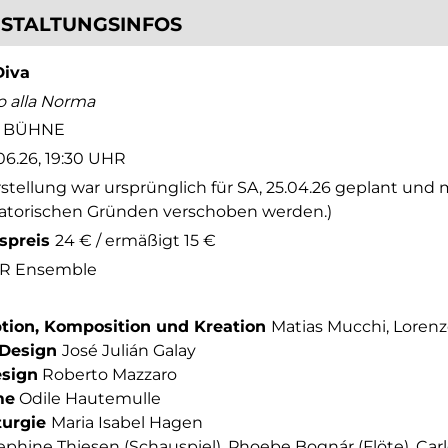
STALTUNGSINFOS
Diva
o alla Norma
E BÜHNE
06.26, 19:30 UHR
rstellung war ursprünglich für SA, 25.04.26 geplant und
atorischen Gründen verschoben werden.)
tspreis
24 € / ermäßigt 15 €
R Ensemble
tion, Komposition und Kreation
Matias Mucchi, Lore
-Design
José Julián Galay
esign
Roberto Mazzaro
me
Odile Hautemulle
urgie
Maria Isabel Hagen
phine Thiesen (Schauspiel), Phoebe Bognár (Flöte), Car