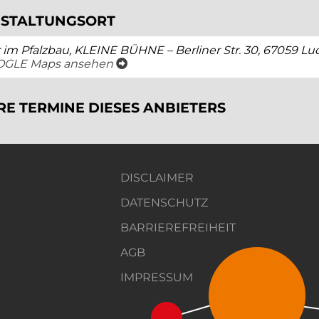
STALTUNGSORT
 im Pfalzbau, KLEINE BÜHNE – Berliner Str. 30, 67059 L
öffnet ein neues Fenster
OGLE Maps ansehen
RE TERMINE DIESES ANBIETERS
DISCLAIMER
DATENSCHUTZ
BARRIEREFREIHEIT
AGB
IMPRESSUM