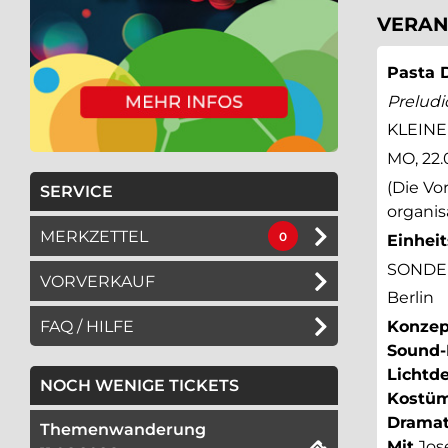
VERAN
Pasta 
Preludi
KLEIN
MO, 22.
(Die Vo
SERVICE
organis
MERKZETTEL
0
Einhei
SONDE
VORVERKAUF
Berlin
FAQ / HILFE
Konzep
Sound
Lichtd
NOCH WENIGE TICKETS
Kostü
Dramat
Themenwanderung
Mit
Jose