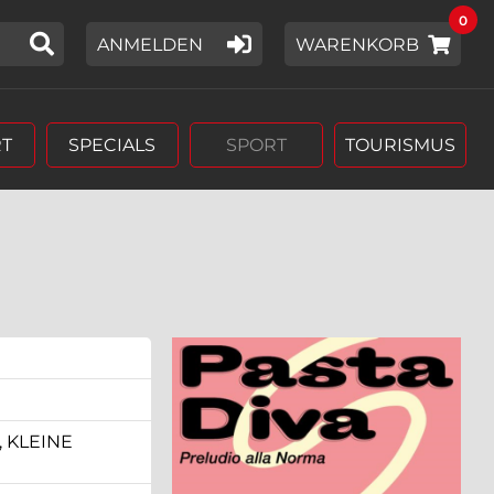
0
IER EIN SUCHWORT EIN,
ANMELDEN
WARENKORB
T
SPECIALS
SPORT
TOURISMUS
 KLEINE