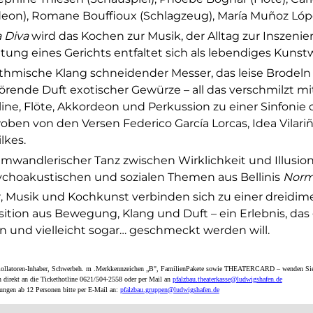
eon), Romane Bouffioux (Schlagzeug), María Muñoz Lópe
 Diva
wird das Kochen zur Musik, der Alltag zur Inszenie
tung eines Gerichts entfaltet sich als lebendiges Kunst
thmische Klang schneidender Messer, das leise Brodeln
örende Duft exotischer Gewürze – all das verschmilzt m
line, Flöte, Akkordeon und Perkussion zu einer Sinfonie 
ben von den Versen Federico García Lorcas, Idea Vilari
lkes.
umwandlerischer Tanz zwischen Wirklichkeit und Illusion,
choakustischen und sozialen Themen aus Bellinis
Nor
, Musik und Kochkunst verbinden sich zu einer dreidim
tion aus Bewegung, Klang und Duft – ein Erlebnis, das 
 und vielleicht sogar… geschmeckt werden will.
Rollatoren-Inhaber, Schwerbeh. m .Merkkennzeichen „B", FamilienPakete sowie THEATERCARD – wenden Sie sic
n direkt an die Tickethotline 0621/504-2558 oder per Mail an
pfalzbau.theaterkasse@ludwigshafen.de
ungen ab 12 Personen bitte per E-Mail an:
pfalzbau.gruppen@ludwigshafen.de