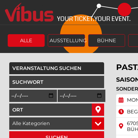
Springe
Springe
zum
zum
Hauptinhalt
Menü
ALLE
AUSSTELLUNG
BÜHNE
PAST
VERANSTALTUNG SUCHEN
geben Sie ein Suchwort ein,
SAISON
SONDER
Beginn des Suchzeitraums in der Form Tag, Monat, Jah
Ende des Suchzeitraums in der Fo
MON
geben Sie den Ort ein, in dem Sie suchen wollen,
BEGI
wählen Sie eine Veranstaltungskategorie aus,
670
BÜ