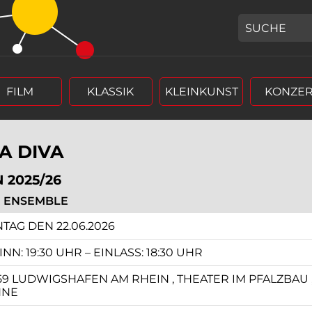
GEBEN SIE H
FILM
KLASSIK
KLEINKUNST
KONZER
A DIVA
 2025/26
 ENSEMBLE
r (4 stellig),
rm Tag, Monat, Jahr (4 stellig),
TAG DEN 22.06.2026
NN: 19:30 UHR – EINLASS: 18:30 UHR
59 LUDWIGSHAFEN AM RHEIN , THEATER IM PFALZBAU ,
HNE