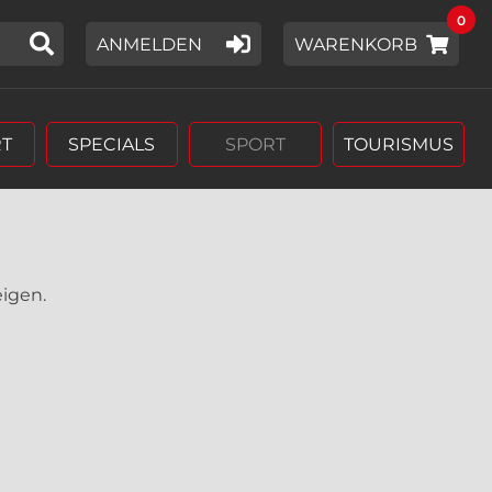
0
IER EIN SUCHWORT EIN,
ANMELDEN
WARENKORB
T
SPECIALS
SPORT
TOURISMUS
eigen.