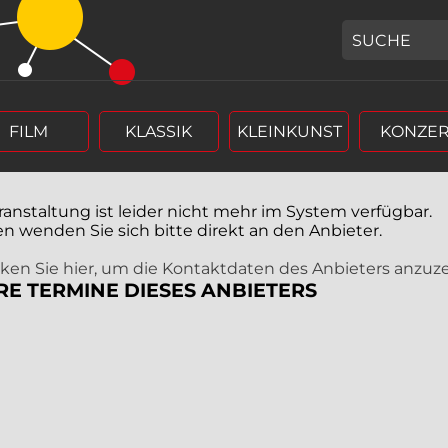
GEBEN SIE H
FILM
KLASSIK
KLEINKUNST
KONZER
ranstaltung ist leider nicht mehr im System verfügbar.
en wenden Sie sich bitte direkt an den Anbieter.
icken Sie hier, um die Kontaktdaten des Anbieters anzuz
RE TERMINE DIESES ANBIETERS
r (4 stellig),
rm Tag, Monat, Jahr (4 stellig),