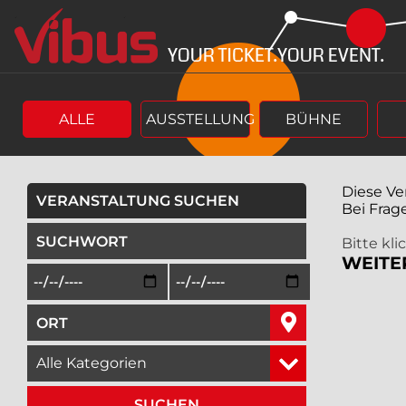
Springe
Springe
zum
zum
Hauptinhalt
Menü
ALLE
AUSSTELLUNG
BÜHNE
Diese Ve
VERANSTALTUNG SUCHEN
Bei Frag
geben Sie ein Suchwort ein,
Bitte kl
WEITE
Beginn des Suchzeitraums in der Form Tag, Monat, Jah
Ende des Suchzeitraums in der Fo
geben Sie den Ort ein, in dem Sie suchen wollen,
wählen Sie eine Veranstaltungskategorie aus,