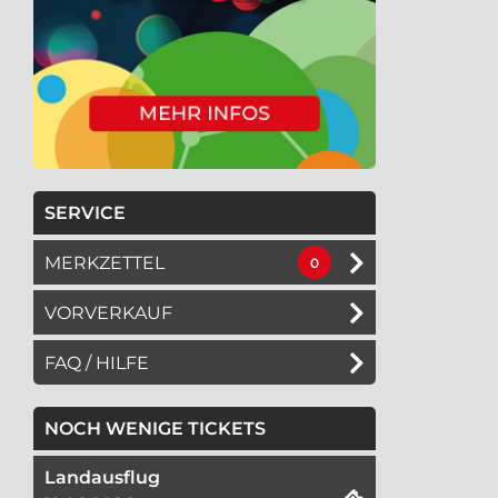
SERVICE
MERKZETTEL
0
VORVERKAUF
FAQ / HILFE
NOCH WENIGE TICKETS
Landausflug