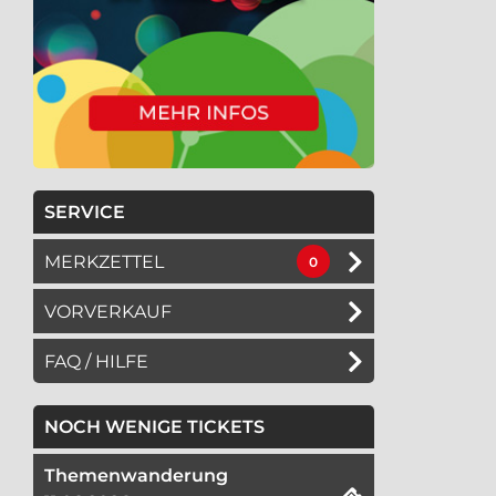
SERVICE
MERKZETTEL
0
VORVERKAUF
FAQ / HILFE
NOCH WENIGE TICKETS
Themenwanderung