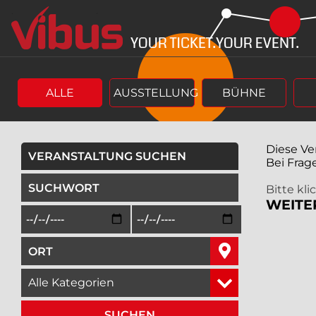
Springe
Springe
zum
zum
Hauptinhalt
Menü
ALLE
AUSSTELLUNG
BÜHNE
Diese Ve
VERANSTALTUNG SUCHEN
Bei Frag
geben Sie ein Suchwort ein,
Bitte kl
WEITE
Beginn des Suchzeitraums in der Form Tag, Monat, Jah
Ende des Suchzeitraums in der Fo
geben Sie den Ort ein, in dem Sie suchen wollen,
wählen Sie eine Veranstaltungskategorie aus,