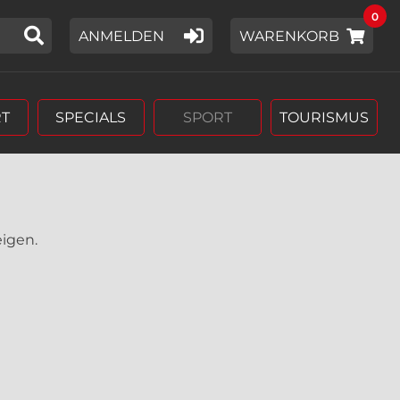
0
IER EIN SUCHWORT EIN,
ANMELDEN
WARENKORB
T
SPECIALS
SPORT
TOURISMUS
eigen.