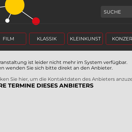
GEBEN SIE H
FILM
KLASSIK
KLEINKUNST
KONZER
ranstaltung ist leider nicht mehr im System verfügbar.
en wenden Sie sich bitte direkt an den Anbieter.
icken Sie hier, um die Kontaktdaten des Anbieters anzuz
RE TERMINE DIESES ANBIETERS
r (4 stellig),
rm Tag, Monat, Jahr (4 stellig),