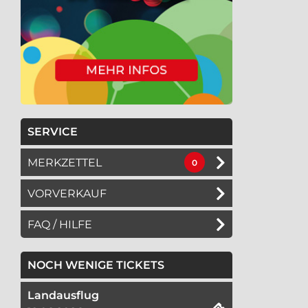
SERVICE
MERKZETTEL
0
VORVERKAUF
FAQ / HILFE
NOCH WENIGE TICKETS
Landausflug