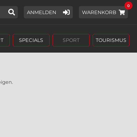
0
IER EIN SUCHWORT EIN,
ANMELDEN
WARENKORB
T
SPECIALS
SPORT
TOURISMUS
eigen.