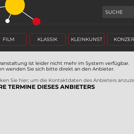
GEBEN SIE H
FILM
KLASSIK
KLEINKUNST
KONZER
ranstaltung ist leider nicht mehr im System verfügbar.
en wenden Sie sich bitte direkt an den Anbieter.
icken Sie hier, um die Kontaktdaten des Anbieters anzuz
RE TERMINE DIESES ANBIETERS
r (4 stellig),
rm Tag, Monat, Jahr (4 stellig),