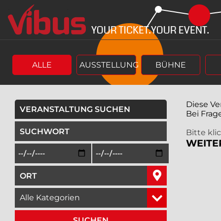
Springe
Springe
zum
zum
Hauptinhalt
Menü
ALLE
AUSSTELLUNG
BÜHNE
Diese Ve
VERANSTALTUNG SUCHEN
Bei Frag
geben Sie ein Suchwort ein,
Bitte kl
WEITE
Beginn des Suchzeitraums in der Form Tag, Monat, Jah
Ende des Suchzeitraums in der Fo
geben Sie den Ort ein, in dem Sie suchen wollen,
wählen Sie eine Veranstaltungskategorie aus,