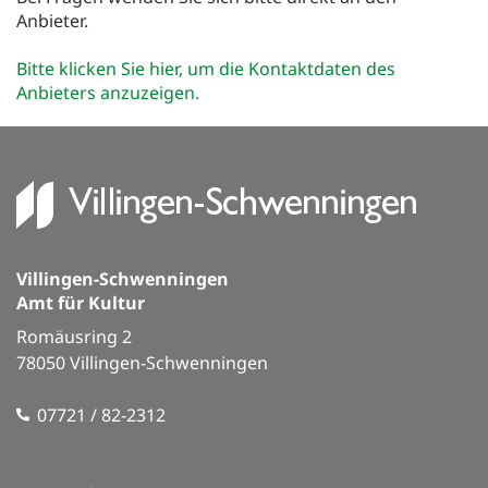
Anbieter.
Gutscheine
Bitte klicken Sie hier, um die Kontaktdaten des
Merkzettel
Anbieters anzuzeigen.
0
VS Räume
Service & Info
Führungen
Villingen-Schwenningen
Amt für Kultur
Romäusring 2
78050 Villingen-Schwenningen
07721 / 82-2312