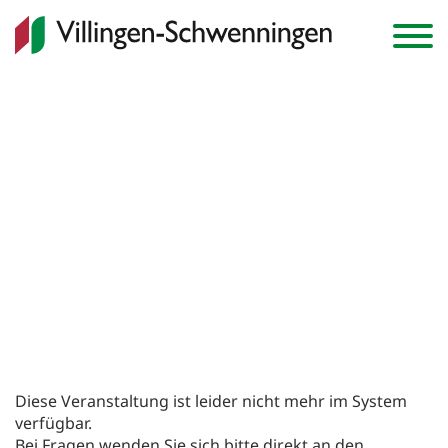
Anmelden
Warenkorb
0
Veranstaltungen
Diese Veranstaltung ist leider nicht mehr im System
Abonnements
verfügbar.
Bei Fragen wenden Sie sich bitte direkt an den