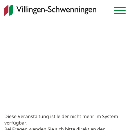
Anmelden
Warenkorb
0
Veranstaltungen
Diese Veranstaltung ist leider nicht mehr im System
Abonnements
verfügbar.
Bei Fragen wenden Sie sich bitte direkt an den