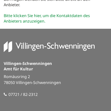
Anbieter.
Gutscheine
Bitte klicken Sie hier, um die Kontaktdaten des
Merkzettel
Anbieters anzuzeigen.
0
VS Räume
Service & Info
Führungen
Villingen-Schwenningen
Amt für Kultur
Romäusring 2
78050 Villingen-Schwenningen
07721 / 82-2312