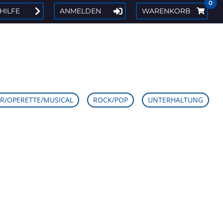
0
 HILFE
ANMELDEN
WARENKORB