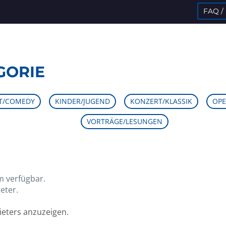
FAQ /
GORIE
m verfügbar.
eter.
bieters anzuzeigen.