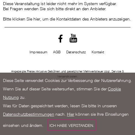
Diese Veranstaltung ist leider nicht mehr im System verfügbar.
Bei Fragen wenden Sie sich bitte direkt an den Anbieter.
Bitte klicken Sie hier, um die Kontaktdaten des Anbieters anzuzeigen.
Impressum
AGB
Datenschutz
Kontakt
Angezeigte Preise inklusive Gebühren und gesetzlicher Mehrwertsteuer zzgl. Service &
Versandkosten.
Diese Seite verwendet Cookies zur Verbesserung der Nutzererfahrung.
Wenn Sie auf dieser Seite weitersurfen, stimmen Sie der
Cookie
Nutzung
zu.
Was für Daten gespeichtert werden, lesen Sie bitte in unseren
Datenschutzbestimmungen
nach.
Hier
können sie Ihre Einsellungen
einsehen und ändern.
ICH HABE VERSTANDEN.