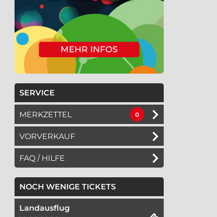
SERVICE
MERKZETTEL
0
VORVERKAUF
FAQ / HILFE
NOCH WENIGE TICKETS
Landausflug