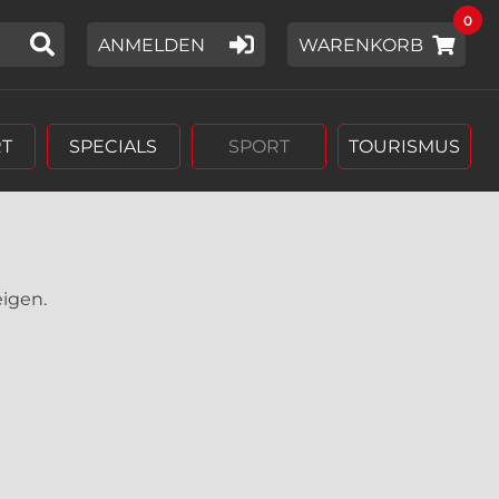
0
IER EIN SUCHWORT EIN,
ANMELDEN
WARENKORB
T
SPECIALS
SPORT
TOURISMUS
eigen.