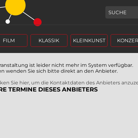
GEBEN SIE H
FILM
KLASSIK
KLEINKUNST
KONZER
ranstaltung ist leider nicht mehr im System verfügbar.
en wenden Sie sich bitte direkt an den Anbieter.
icken Sie hier, um die Kontaktdaten des Anbieters anzuz
RE TERMINE DIESES ANBIETERS
r (4 stellig),
rm Tag, Monat, Jahr (4 stellig),