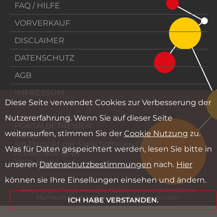
FAQ / HILFE
VORVERKAUF
DISCLAIMER
DATENSCHUTZ
AGB
IMPRESSUM
Diese Seite verwendet Cookies zur Verbesserung der
Nutzererfahrung. Wenn Sie auf dieser Seite
PORTALBETREIBER
weitersurfen, stimmen Sie der
Cookie Nutzung
zu.
Vibus
ein Produkt der SWH Software GmbH
Was für Daten gespeichtert werden, lesen Sie bitte in
Attilastraße 61-67
12105 Berlin
unseren
Datenschutzbestimmungen
nach.
Hier
können sie Ihre Einsellungen einsehen und ändern.
Angezeigte Preise inklusive Gebühren und gesetzlicher
Mehrwertsteuer zzgl. Service & Versandkosten.
ICH HABE VERSTANDEN.