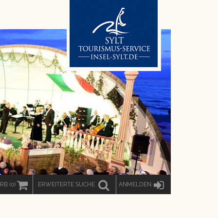
RB
(
0
)
ERWEITERT
E SUCHE
ANMELDEN