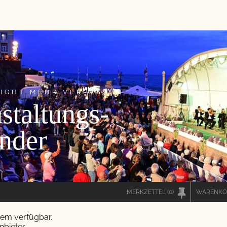
LIGHT MEHR VERPASSEN
staltungs
-
nder
MERKZETTEL
(0)
WARENKO
stem verfügbar.
nbieter.