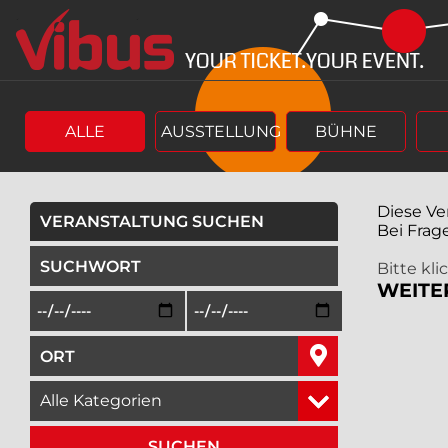
Springe
Springe
zum
zum
Hauptinhalt
Menü
ALLE
AUSSTELLUNG
BÜHNE
Diese Ve
VERANSTALTUNG SUCHEN
Bei Frag
geben Sie ein Suchwort ein,
Bitte kl
WEITE
Beginn des Suchzeitraums in der Form Tag, Monat, Jah
Ende des Suchzeitraums in der Fo
geben Sie den Ort ein, in dem Sie suchen wollen,
wählen Sie eine Veranstaltungskategorie aus,