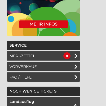
SERVICE
MERKZETTEL
0
VORVERKAUF
FAQ / HILFE
NOCH WENIGE TICKETS
Landausflug