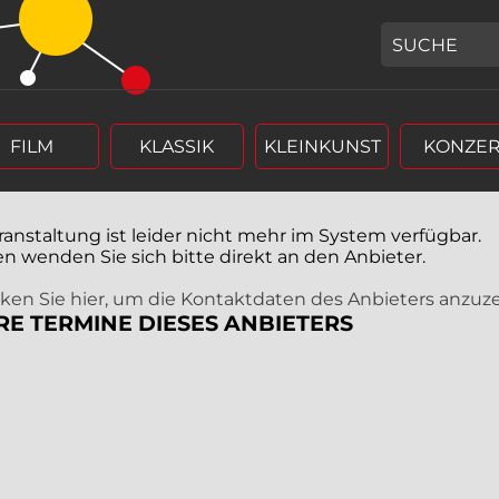
GEBEN SIE H
FILM
KLASSIK
KLEINKUNST
KONZER
ranstaltung ist leider nicht mehr im System verfügbar.
en wenden Sie sich bitte direkt an den Anbieter.
icken Sie hier, um die Kontaktdaten des Anbieters anzuz
RE TERMINE DIESES ANBIETERS
r (4 stellig),
rm Tag, Monat, Jahr (4 stellig),