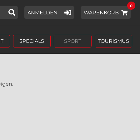
0
IER EIN SUCHWORT EIN,
ANMELDEN
WARENKORB
T
SPECIALS
SPORT
TOURISMUS
eigen.