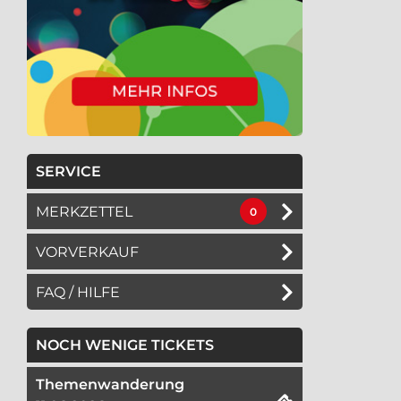
SERVICE
MERKZETTEL
0
VORVERKAUF
FAQ / HILFE
NOCH WENIGE TICKETS
Themenwanderung