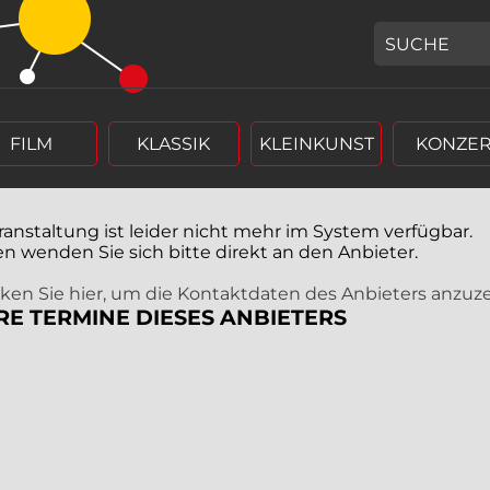
GEBEN SIE H
FILM
KLASSIK
KLEINKUNST
KONZER
ranstaltung ist leider nicht mehr im System verfügbar.
en wenden Sie sich bitte direkt an den Anbieter.
icken Sie hier, um die Kontaktdaten des Anbieters anzuz
RE TERMINE DIESES ANBIETERS
r (4 stellig),
rm Tag, Monat, Jahr (4 stellig),