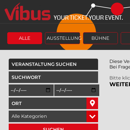
Springe
Springe
zum
zum
Hauptinhalt
Menü
ALLE
AUSSTELLUNG
BÜHNE
Diese Ve
VERANSTALTUNG SUCHEN
Bei Frag
geben Sie ein Suchwort ein,
Bitte kl
WEITE
Beginn des Suchzeitraums in der Form Tag, Monat, Jah
Ende des Suchzeitraums in der Fo
geben Sie den Ort ein, in dem Sie suchen wollen,
wählen Sie eine Veranstaltungskategorie aus,