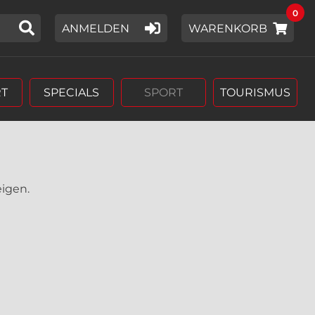
0
IER EIN SUCHWORT EIN,
ANMELDEN
WARENKORB
T
SPECIALS
SPORT
TOURISMUS
eigen.