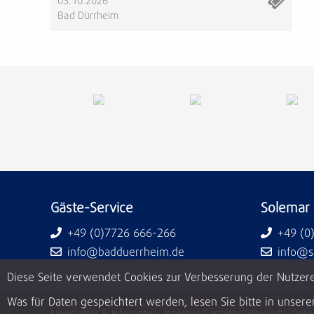
03.10.2026
Bad Dürrheim
Gäste-Service
Solemar
+49 (0)7726 666-266
+49 (0
info@badduerrheim.de
info@s
Diese Seite verwendet Cookies zur Verbesserung der Nutzere
Was für Daten gespeichtert werden, lesen Sie bitte in unser