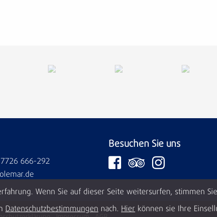
Besuchen Sie uns
)7726 666-292
olemar.de
rfahrung. Wenn Sie auf dieser Seite weitersurfen, stimmen Si
en
Datenschutzbestimmungen
nach.
Hier
können sie Ihre Einse