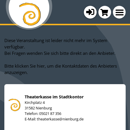
Diese Veranstaltung ist leider nicht mehr im System
verfügbar.
Bei Fragen wenden Sie sich bitte direkt an den Anbieter.
Bitte klicken Sie hier, um die Kontaktdaten des Anbieters
anzuzeigen.
Theaterkasse im Stadtkontor
Kirchplatz 4
31582 Nienburg
Telefon: 05021 87 356
E-Mail:
theaterkasse@nienburg.de