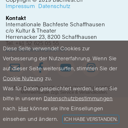
Impressum
Datenschutz
Kontakt
Internationale Bachfeste Schaffhausen
c/o Kultur & Theater
Herrenacker 23, 8200 Schaffhausen
Tel. +41 52 625 05 55
Diese Seite verwendet Cookies zur
bachfesttickets@stsh.ch
Verbesserung der Nutzererfahrung. Wenn Sie
auf dieser Seite weitersurfen, stimmen Sie der
Cookie Nutzung
zu.
Angezeigte Preise inklusive Gebühren und gesetzlicher
Was für Daten gespeichtert werden, lesen Sie
Mehrwertsteuer zzgl. Service & Versandkosten.
bitte in unseren
Datenschutzbestimmungen
nach.
Hier
können sie Ihre Einsellungen
einsehen und ändern.
ICH HABE VERSTANDEN.