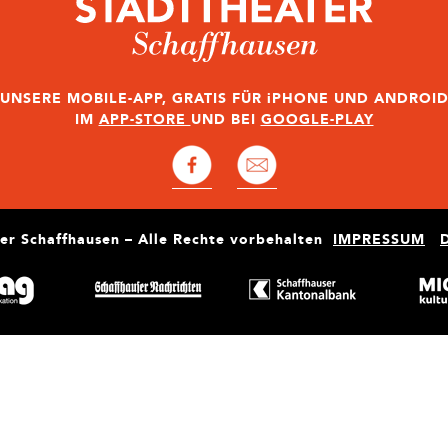
UNSERE MOBILE-APP, GRATIS FÜR iPHONE UND ANDROI
IM
APP-STORE
UND BEI
GOOGLE-PLAY
er Schaffhausen – Alle Rechte vorbehalten
IMPRESSUM