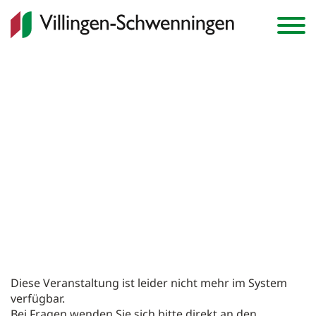
Anmelden
Warenkorb
0
Veranstaltungen
Diese Veranstaltung ist leider nicht mehr im System
Abonnements
verfügbar.
Bei Fragen wenden Sie sich bitte direkt an den