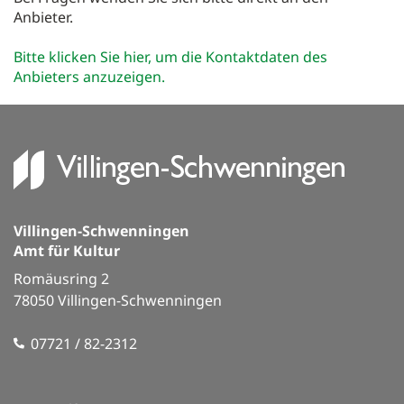
Anbieter.
Gutscheine
Bitte klicken Sie hier, um die Kontaktdaten des
Merkzettel
Anbieters anzuzeigen.
0
VS Räume
Service & Info
Führungen
Villingen-Schwenningen
Amt für Kultur
Romäusring 2
78050 Villingen-Schwenningen
07721 / 82-2312