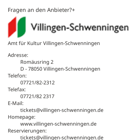
Gutscheine
Fragen an den Anbieter?
+
Merkzettel
0
VS Räume
Amt für Kultur Villingen-Schwenningen
Adresse:
Service & Info
Romäusring 2
D - 78050 Villingen-Schwenningen
Führungen
Telefon:
07721/82-2312
Telefax:
07721/82 2317
E-Mail:
tickets@villingen-schwenningen.de
Homepage:
www.villingen-schwenningen.de
Reservierungen:
tickets@villingen-schwenningen.de