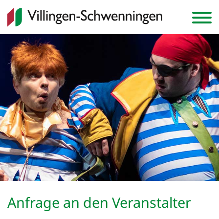
Anmelden
Warenkorb
0
Veranstaltungen
Anfrage an den Veranstalter
Abonnements