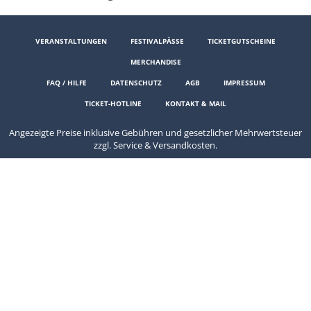
VERANSTALTUNGEN
FESTIVALPÄSSE
TICKETGUTSCHEINE
MERCHANDISE
FAQ / HILFE
DATENSCHUTZ
AGB
IMPRESSUM
TICKET-HOTLINE
KONTAKT & MAIL
Angezeigte Preise inklusive Gebühren und gesetzlicher Mehrwertsteuer
zzgl. Service & Versandkosten.