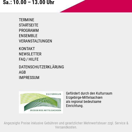
Sa.: 10.00 – 13.00 Uhr
TERMINE
STARTSEITE
PROGRAMM
ENSEMBLE
VERANSTALTUNGEN
KONTAKT
NEWSLETTER
FAQ / HILFE
DATENSCHUTZERKLÄRUNG
AGB
IMPRESSUM
Gefördert durch den Kulturraum
Erzgebirge-Mittelsachsen
als regional bedeutsame
Einrichtung.
Angezeigte Preise inklusive Gebühren und gesetzlicher Mehrwertsteuer zzgl. Service &
Versandkosten.