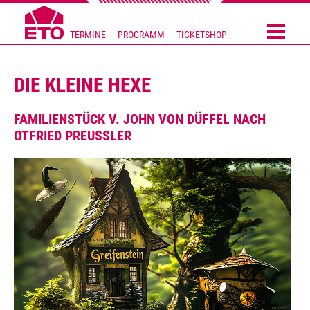
TERMINE
PROGRAMM
TICKETSHOP
DIE KLEINE HEXE
FAMILIENSTÜCK V. JOHN VON DÜFFEL NACH
OTFRIED PREUSSLER