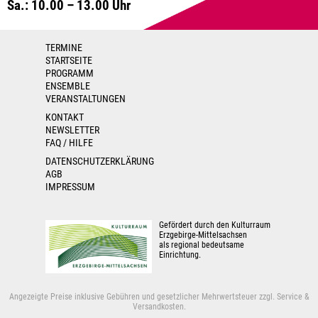
Sa.: 10.00 – 13.00 Uhr
TERMINE
STARTSEITE
PROGRAMM
ENSEMBLE
VERANSTALTUNGEN
KONTAKT
NEWSLETTER
FAQ / HILFE
DATENSCHUTZERKLÄRUNG
AGB
IMPRESSUM
Gefördert durch den Kulturraum
Erzgebirge-Mittelsachsen
als regional bedeutsame
Einrichtung.
Angezeigte Preise inklusive Gebühren und gesetzlicher Mehrwertsteuer zzgl. Service &
Versandkosten.