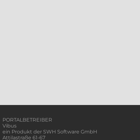
PORTALBETREIBER
Vibus
ein Produkt der SWH Software GmbH
Attilastraße 61-67