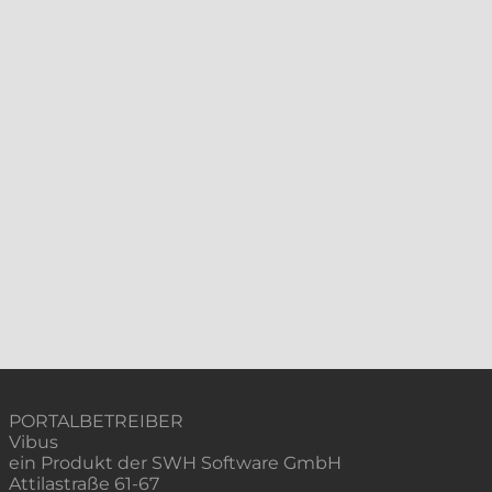
PORTALBETREIBER
Vibus
ein Produkt der SWH Software GmbH
Attilastraße 61-67