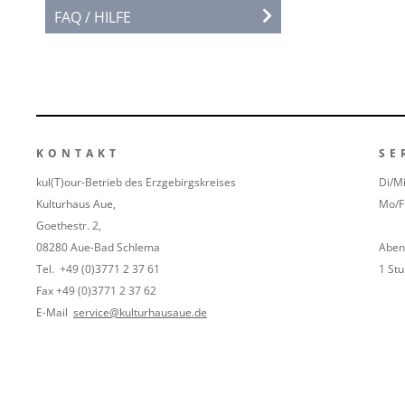
FAQ / HILFE
KONTAKT
SE
kul(T)our-Betrieb des Erzgebirgskreises
Di/M
Kulturhaus Aue,
Mo/F
Goethestr. 2,
08280 Aue-Bad Schlema
Aben
Tel. +49 (0)3771 2 37 61
1 St
Fax +49 (0)3771 2 37 62
E-Mail
service@kulturhausaue.de