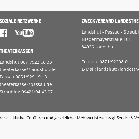
SOZIALE NETZWERKE
ZWECKVERBAND LANDESTHE
Landshut - Passau - Straub
Niedermayerstraße 101
84036 Landshut
THEATERKASSEN
Telefon: 0871/92208-0
Landshut 0871/922 08 33
E-Mail:
landshut@landesthe
theaterkasse@landshut.de
Passau 0851/929 19 13
theaterkasse@passau.de
Straubing 09421/94 43 07
reise inklusive Gebühren und gesetzlicher Mehrwertsteuer zzgl. Service & V