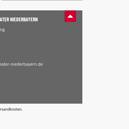
ATER NIEDERBAYERN
ing
ater-niederbayern.de
ersandkosten.