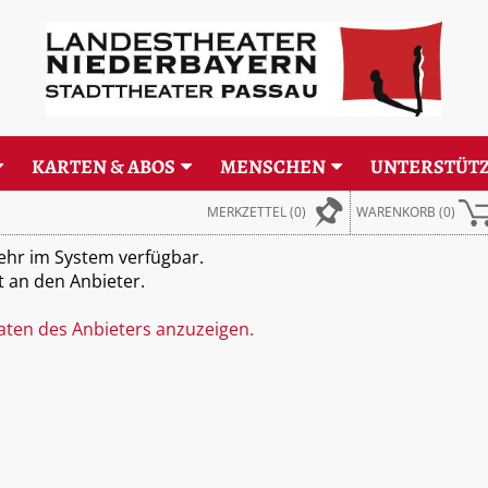
KARTEN & ABOS
MENSCHEN
UNTERSTÜT
MERKZETTEL
(0)
WARENKORB
(
0
)
mehr im System verfügbar.
t an den Anbieter.
daten des Anbieters anzuzeigen.